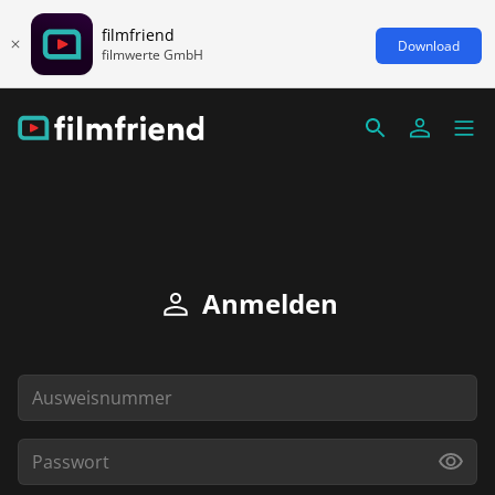
filmfriend
Download
filmwerte GmbH
Anmelden